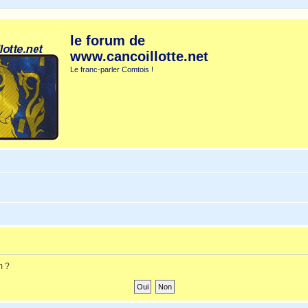
le forum de
www.cancoillotte.net
Le franc-parler Comtois !
m ?