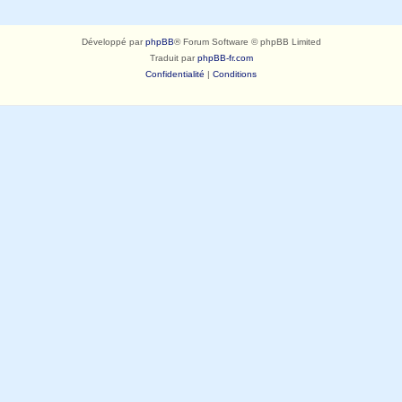
Développé par
phpBB
® Forum Software © phpBB Limited
Traduit par
phpBB-fr.com
Confidentialité
|
Conditions