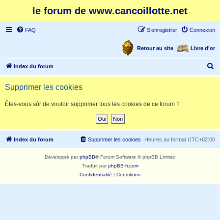
le forum de www.cancoillotte.net
FAQ
S’enregistrer
Connexion
Retour au site
Livre d'or
R
Index du forum
e
Supprimer les cookies
c
h
Êtes-vous sûr de vouloir supprimer tous les cookies de ce forum ?
e
r
c
Index du forum
Supprimer les cookies
Heures au format
UTC+02:00
h
Développé par
phpBB
® Forum Software © phpBB Limited
e
Traduit par
phpBB-fr.com
r
Confidentialité
|
Conditions