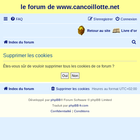
le forum de www.cancoillotte.net
FAQ
S’enregistrer
Connexion
Retour au site
Livre d'or
R
Index du forum
e
Supprimer les cookies
c
h
Êtes-vous sûr de vouloir supprimer tous les cookies de ce forum ?
e
r
c
Index du forum
Supprimer les cookies
Heures au format
UTC+02:00
h
Développé par
phpBB
® Forum Software © phpBB Limited
e
Traduit par
phpBB-fr.com
r
Confidentialité
|
Conditions