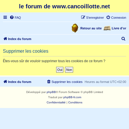
le forum de www.cancoillotte.net
FAQ
S’enregistrer
Connexion
Retour au site
Livre d'or
R
Index du forum
e
Supprimer les cookies
c
h
Êtes-vous sûr de vouloir supprimer tous les cookies de ce forum ?
e
r
c
Index du forum
Supprimer les cookies
Heures au format
UTC+02:00
h
Développé par
phpBB
® Forum Software © phpBB Limited
e
Traduit par
phpBB-fr.com
r
Confidentialité
|
Conditions