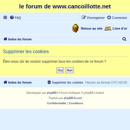
le forum de www.cancoillotte.net
FAQ
S’enregistrer
Connexion
Retour au site
Livre d'or
R
Index du forum
e
Supprimer les cookies
c
h
Êtes-vous sûr de vouloir supprimer tous les cookies de ce forum ?
e
r
c
Index du forum
Supprimer les cookies
Heures au format
UTC+02:00
h
Développé par
phpBB
® Forum Software © phpBB Limited
e
Traduit par
phpBB-fr.com
r
Confidentialité
|
Conditions