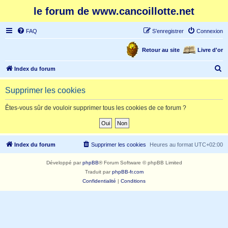
le forum de www.cancoillotte.net
FAQ
S’enregistrer
Connexion
Retour au site
Livre d'or
R
Index du forum
e
Supprimer les cookies
c
h
Êtes-vous sûr de vouloir supprimer tous les cookies de ce forum ?
e
r
c
Index du forum
Supprimer les cookies
Heures au format
UTC+02:00
h
Développé par
phpBB
® Forum Software © phpBB Limited
e
Traduit par
phpBB-fr.com
r
Confidentialité
|
Conditions