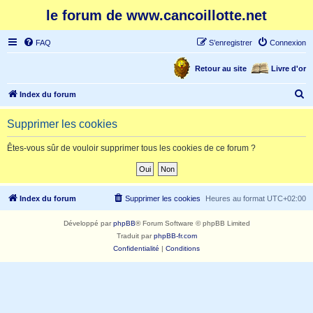
le forum de www.cancoillotte.net
FAQ
S’enregistrer
Connexion
Retour au site
Livre d'or
R
Index du forum
e
Supprimer les cookies
c
h
Êtes-vous sûr de vouloir supprimer tous les cookies de ce forum ?
e
r
c
Index du forum
Supprimer les cookies
Heures au format
UTC+02:00
h
Développé par
phpBB
® Forum Software © phpBB Limited
e
Traduit par
phpBB-fr.com
r
Confidentialité
|
Conditions