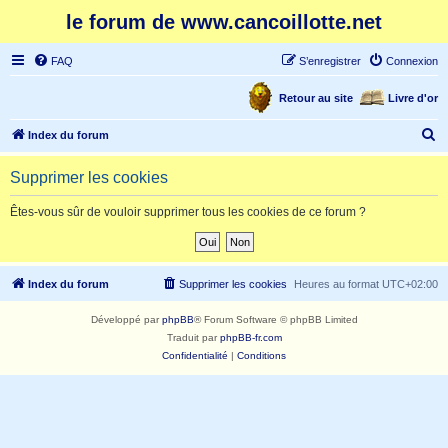
le forum de www.cancoillotte.net
FAQ
S’enregistrer
Connexion
Retour au site
Livre d'or
R
Index du forum
e
Supprimer les cookies
c
h
Êtes-vous sûr de vouloir supprimer tous les cookies de ce forum ?
e
r
c
Index du forum
Supprimer les cookies
Heures au format
UTC+02:00
h
Développé par
phpBB
® Forum Software © phpBB Limited
e
Traduit par
phpBB-fr.com
r
Confidentialité
|
Conditions