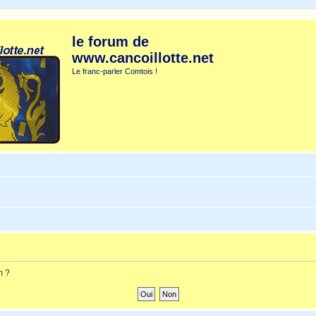
le forum de
www.cancoillotte.net
Le franc-parler Comtois !
m ?