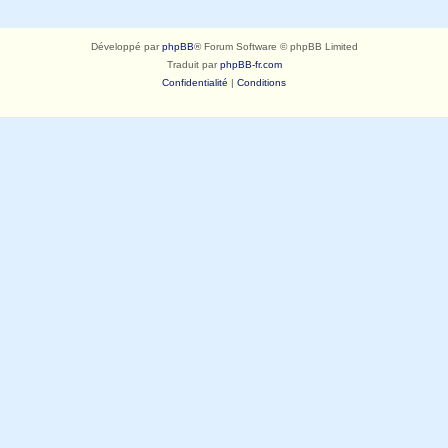
Développé par
phpBB
® Forum Software © phpBB Limited
Traduit par
phpBB-fr.com
Confidentialité
|
Conditions