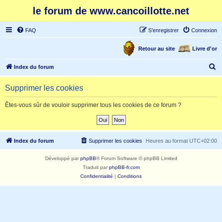
le forum de www.cancoillotte.net
FAQ
S’enregistrer
Connexion
Retour au site
Livre d'or
R
Index du forum
e
Supprimer les cookies
c
h
Êtes-vous sûr de vouloir supprimer tous les cookies de ce forum ?
e
r
c
Index du forum
Supprimer les cookies
Heures au format
UTC+02:00
h
Développé par
phpBB
® Forum Software © phpBB Limited
e
Traduit par
phpBB-fr.com
r
Confidentialité
|
Conditions