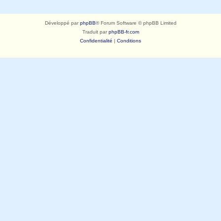
Développé par
phpBB
® Forum Software © phpBB Limited
Traduit par
phpBB-fr.com
Confidentialité
|
Conditions