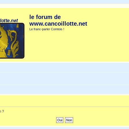
le forum de
www.cancoillotte.net
Le franc-parler Comtois !
m ?