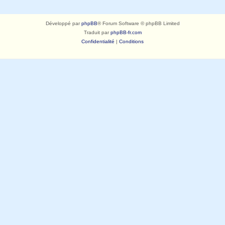
Développé par
phpBB
® Forum Software © phpBB Limited
Traduit par
phpBB-fr.com
Confidentialité
|
Conditions