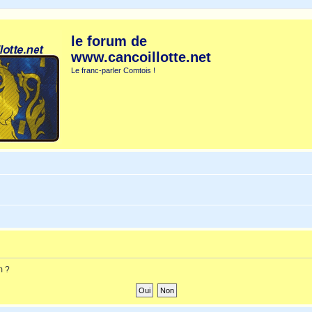
le forum de
www.cancoillotte.net
Le franc-parler Comtois !
m ?