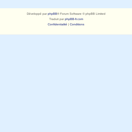
Développé par
phpBB
® Forum Software © phpBB Limited
Traduit par
phpBB-fr.com
Confidentialité
|
Conditions