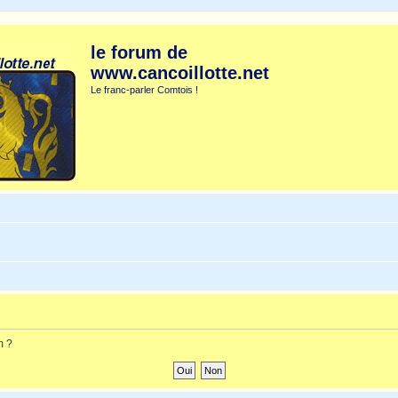
le forum de
www.cancoillotte.net
Le franc-parler Comtois !
m ?