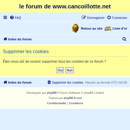
le forum de www.cancoillotte.net
FAQ
S’enregistrer
Connexion
Retour au site
Livre d'or
R
Index du forum
e
Supprimer les cookies
c
h
Êtes-vous sûr de vouloir supprimer tous les cookies de ce forum ?
e
r
c
Index du forum
Supprimer les cookies
Heures au format
UTC+02:00
h
Développé par
phpBB
® Forum Software © phpBB Limited
e
Traduit par
phpBB-fr.com
r
Confidentialité
|
Conditions