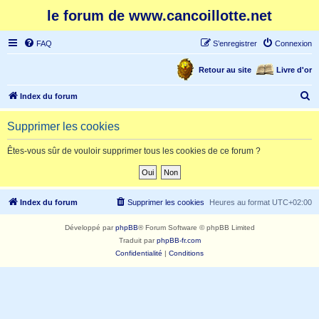
le forum de www.cancoillotte.net
FAQ
S’enregistrer
Connexion
Retour au site
Livre d'or
R
Index du forum
e
Supprimer les cookies
c
h
Êtes-vous sûr de vouloir supprimer tous les cookies de ce forum ?
e
r
c
Index du forum
Supprimer les cookies
Heures au format
UTC+02:00
h
Développé par
phpBB
® Forum Software © phpBB Limited
e
Traduit par
phpBB-fr.com
r
Confidentialité
|
Conditions