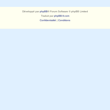
Développé par
phpBB
® Forum Software © phpBB Limited
Traduit par
phpBB-fr.com
Confidentialité
|
Conditions