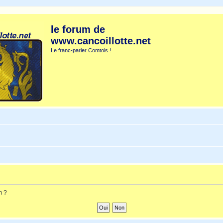
le forum de
www.cancoillotte.net
Le franc-parler Comtois !
m ?