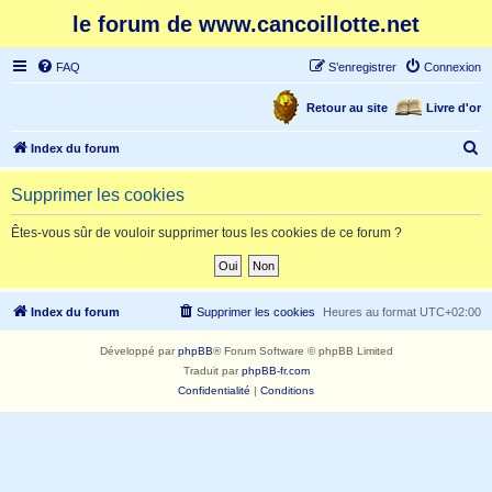
le forum de www.cancoillotte.net
FAQ
S’enregistrer
Connexion
Retour au site
Livre d'or
R
Index du forum
e
Supprimer les cookies
c
h
Êtes-vous sûr de vouloir supprimer tous les cookies de ce forum ?
e
r
c
Index du forum
Supprimer les cookies
Heures au format
UTC+02:00
h
Développé par
phpBB
® Forum Software © phpBB Limited
e
Traduit par
phpBB-fr.com
r
Confidentialité
|
Conditions