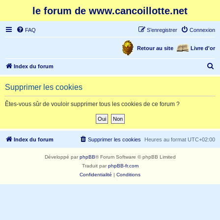
le forum de www.cancoillotte.net
FAQ
S’enregistrer
Connexion
Retour au site
Livre d'or
R
Index du forum
e
Supprimer les cookies
c
h
Êtes-vous sûr de vouloir supprimer tous les cookies de ce forum ?
e
r
c
Index du forum
Supprimer les cookies
Heures au format
UTC+02:00
h
Développé par
phpBB
® Forum Software © phpBB Limited
e
Traduit par
phpBB-fr.com
r
Confidentialité
|
Conditions