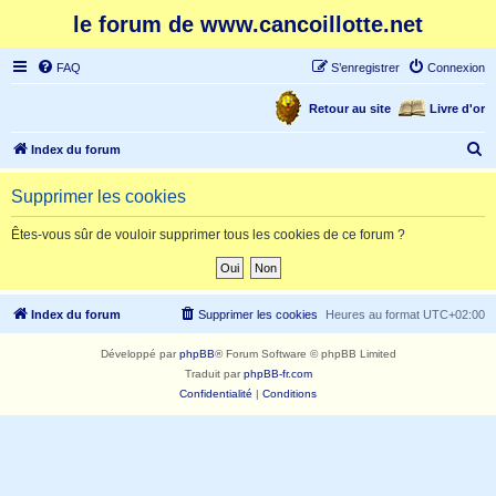
le forum de www.cancoillotte.net
FAQ
S’enregistrer
Connexion
Retour au site
Livre d'or
R
Index du forum
e
Supprimer les cookies
c
h
Êtes-vous sûr de vouloir supprimer tous les cookies de ce forum ?
e
r
c
Index du forum
Supprimer les cookies
Heures au format
UTC+02:00
h
Développé par
phpBB
® Forum Software © phpBB Limited
e
Traduit par
phpBB-fr.com
r
Confidentialité
|
Conditions