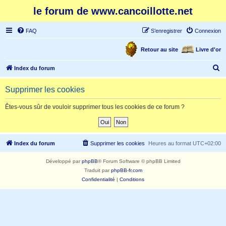
le forum de www.cancoillotte.net
FAQ
S’enregistrer
Connexion
Retour au site
Livre d'or
R
Index du forum
e
Supprimer les cookies
c
h
Êtes-vous sûr de vouloir supprimer tous les cookies de ce forum ?
e
r
c
Index du forum
Supprimer les cookies
Heures au format
UTC+02:00
h
Développé par
phpBB
® Forum Software © phpBB Limited
e
Traduit par
phpBB-fr.com
r
Confidentialité
|
Conditions