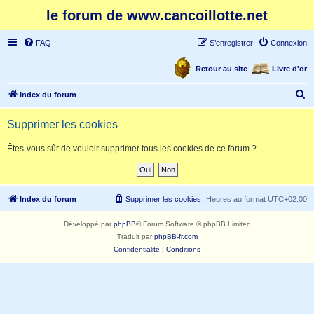
le forum de www.cancoillotte.net
FAQ
S’enregistrer
Connexion
Retour au site
Livre d'or
R
Index du forum
e
Supprimer les cookies
c
h
Êtes-vous sûr de vouloir supprimer tous les cookies de ce forum ?
e
r
c
Index du forum
Supprimer les cookies
Heures au format
UTC+02:00
h
Développé par
phpBB
® Forum Software © phpBB Limited
e
Traduit par
phpBB-fr.com
r
Confidentialité
|
Conditions