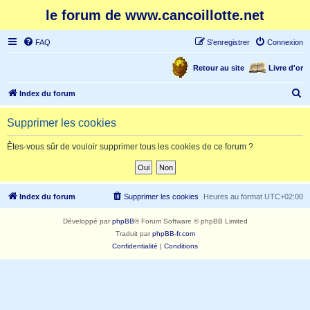
le forum de www.cancoillotte.net
FAQ
S’enregistrer
Connexion
Retour au site
Livre d'or
R
Index du forum
e
Supprimer les cookies
c
h
Êtes-vous sûr de vouloir supprimer tous les cookies de ce forum ?
e
r
c
Index du forum
Supprimer les cookies
Heures au format
UTC+02:00
h
Développé par
phpBB
® Forum Software © phpBB Limited
e
Traduit par
phpBB-fr.com
r
Confidentialité
|
Conditions