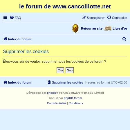
le forum de www.cancoillotte.net
FAQ
S’enregistrer
Connexion
Retour au site
Livre d'or
R
Index du forum
e
Supprimer les cookies
c
h
Êtes-vous sûr de vouloir supprimer tous les cookies de ce forum ?
e
r
c
Index du forum
Supprimer les cookies
Heures au format
UTC+02:00
h
Développé par
phpBB
® Forum Software © phpBB Limited
e
Traduit par
phpBB-fr.com
r
Confidentialité
|
Conditions