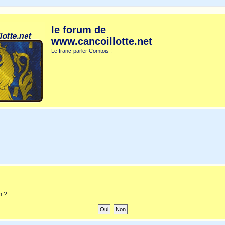
le forum de
www.cancoillotte.net
Le franc-parler Comtois !
m ?