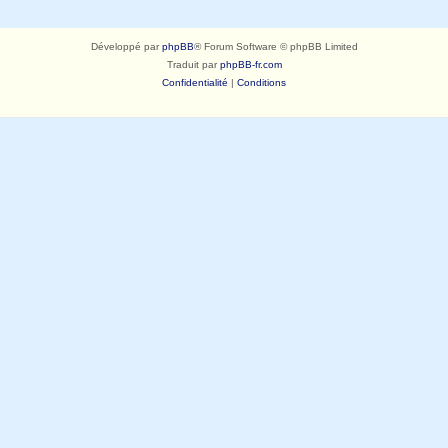
Développé par
phpBB
® Forum Software © phpBB Limited
Traduit par
phpBB-fr.com
Confidentialité
|
Conditions