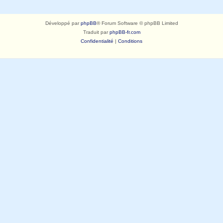
Développé par
phpBB
® Forum Software © phpBB Limited
Traduit par
phpBB-fr.com
Confidentialité
|
Conditions