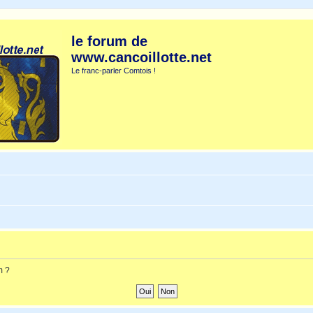
le forum de
www.cancoillotte.net
Le franc-parler Comtois !
m ?