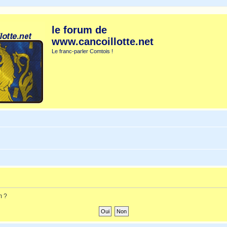
le forum de
www.cancoillotte.net
Le franc-parler Comtois !
m ?