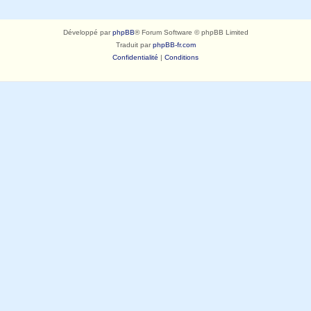
Développé par
phpBB
® Forum Software © phpBB Limited
Traduit par
phpBB-fr.com
Confidentialité
|
Conditions