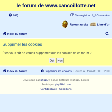
le forum de www.cancoillotte.net
FAQ
S’enregistrer
Connexion
Retour au site
Livre d'or
R
Index du forum
e
Supprimer les cookies
c
h
Êtes-vous sûr de vouloir supprimer tous les cookies de ce forum ?
e
r
c
Index du forum
Supprimer les cookies
Heures au format
UTC+02:00
h
Développé par
phpBB
® Forum Software © phpBB Limited
e
Traduit par
phpBB-fr.com
r
Confidentialité
|
Conditions