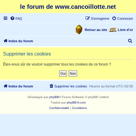
le forum de www.cancoillotte.net
FAQ
S’enregistrer
Connexion
Retour au site
Livre d'or
R
Index du forum
e
Supprimer les cookies
c
h
Êtes-vous sûr de vouloir supprimer tous les cookies de ce forum ?
e
r
c
Index du forum
Supprimer les cookies
Heures au format
UTC+02:00
h
Développé par
phpBB
® Forum Software © phpBB Limited
e
Traduit par
phpBB-fr.com
r
Confidentialité
|
Conditions