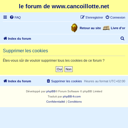
le forum de www.cancoillotte.net
FAQ
S’enregistrer
Connexion
Retour au site
Livre d'or
R
Index du forum
e
Supprimer les cookies
c
h
Êtes-vous sûr de vouloir supprimer tous les cookies de ce forum ?
e
r
c
Index du forum
Supprimer les cookies
Heures au format
UTC+02:00
h
Développé par
phpBB
® Forum Software © phpBB Limited
e
Traduit par
phpBB-fr.com
r
Confidentialité
|
Conditions