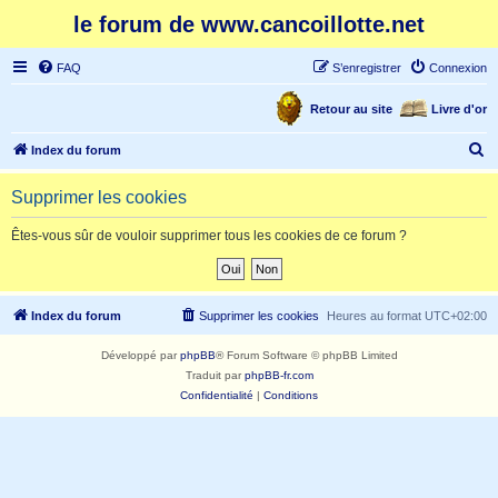
le forum de www.cancoillotte.net
FAQ
S’enregistrer
Connexion
Retour au site
Livre d'or
R
Index du forum
e
Supprimer les cookies
c
h
Êtes-vous sûr de vouloir supprimer tous les cookies de ce forum ?
e
r
c
Index du forum
Supprimer les cookies
Heures au format
UTC+02:00
h
Développé par
phpBB
® Forum Software © phpBB Limited
e
Traduit par
phpBB-fr.com
r
Confidentialité
|
Conditions