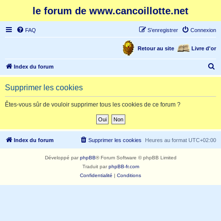
le forum de www.cancoillotte.net
FAQ
S’enregistrer
Connexion
Retour au site
Livre d'or
R
Index du forum
e
Supprimer les cookies
c
h
Êtes-vous sûr de vouloir supprimer tous les cookies de ce forum ?
e
r
c
Index du forum
Supprimer les cookies
Heures au format
UTC+02:00
h
Développé par
phpBB
® Forum Software © phpBB Limited
e
Traduit par
phpBB-fr.com
r
Confidentialité
|
Conditions