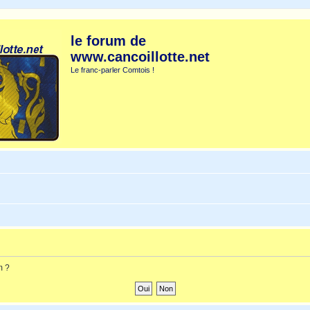
le forum de
www.cancoillotte.net
Le franc-parler Comtois !
m ?