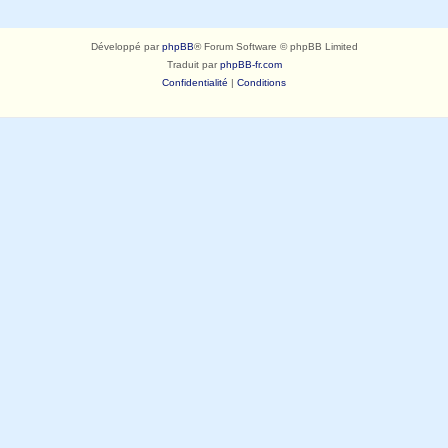
Développé par
phpBB
® Forum Software © phpBB Limited
Traduit par
phpBB-fr.com
Confidentialité
|
Conditions