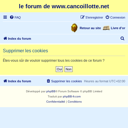
le forum de www.cancoillotte.net
FAQ
S’enregistrer
Connexion
Retour au site
Livre d'or
R
Index du forum
e
Supprimer les cookies
c
h
Êtes-vous sûr de vouloir supprimer tous les cookies de ce forum ?
e
r
c
Index du forum
Supprimer les cookies
Heures au format
UTC+02:00
h
Développé par
phpBB
® Forum Software © phpBB Limited
e
Traduit par
phpBB-fr.com
r
Confidentialité
|
Conditions