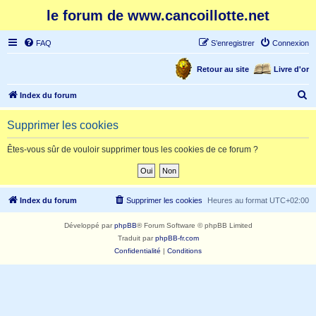
le forum de www.cancoillotte.net
FAQ
S’enregistrer
Connexion
Retour au site
Livre d'or
R
Index du forum
e
Supprimer les cookies
c
h
Êtes-vous sûr de vouloir supprimer tous les cookies de ce forum ?
e
r
c
Index du forum
Supprimer les cookies
Heures au format
UTC+02:00
h
Développé par
phpBB
® Forum Software © phpBB Limited
e
Traduit par
phpBB-fr.com
r
Confidentialité
|
Conditions