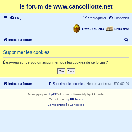
le forum de www.cancoillotte.net
FAQ
S’enregistrer
Connexion
Retour au site
Livre d'or
R
Index du forum
e
Supprimer les cookies
c
h
Êtes-vous sûr de vouloir supprimer tous les cookies de ce forum ?
e
r
c
Index du forum
Supprimer les cookies
Heures au format
UTC+02:00
h
Développé par
phpBB
® Forum Software © phpBB Limited
e
Traduit par
phpBB-fr.com
r
Confidentialité
|
Conditions