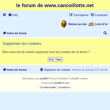
le forum de www.cancoillotte.net
FAQ
S’enregistrer
Connexion
Retour au site
Livre d'or
R
Index du forum
e
Supprimer les cookies
c
h
Êtes-vous sûr de vouloir supprimer tous les cookies de ce forum ?
e
r
c
Index du forum
Supprimer les cookies
Heures au format
UTC+02:00
h
Développé par
phpBB
® Forum Software © phpBB Limited
e
Traduit par
phpBB-fr.com
r
Confidentialité
|
Conditions