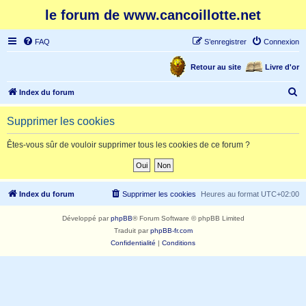
le forum de www.cancoillotte.net
FAQ
S’enregistrer
Connexion
Retour au site
Livre d'or
R
Index du forum
e
Supprimer les cookies
c
h
Êtes-vous sûr de vouloir supprimer tous les cookies de ce forum ?
e
r
c
Index du forum
Supprimer les cookies
Heures au format
UTC+02:00
h
Développé par
phpBB
® Forum Software © phpBB Limited
e
Traduit par
phpBB-fr.com
r
Confidentialité
|
Conditions