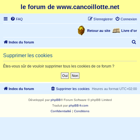
le forum de www.cancoillotte.net
FAQ
S’enregistrer
Connexion
Retour au site
Livre d'or
R
Index du forum
e
Supprimer les cookies
c
h
Êtes-vous sûr de vouloir supprimer tous les cookies de ce forum ?
e
r
c
Index du forum
Supprimer les cookies
Heures au format
UTC+02:00
h
Développé par
phpBB
® Forum Software © phpBB Limited
e
Traduit par
phpBB-fr.com
r
Confidentialité
|
Conditions