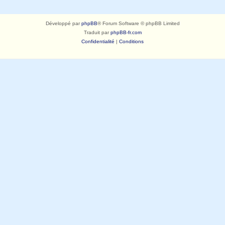
Développé par
phpBB
® Forum Software © phpBB Limited
Traduit par
phpBB-fr.com
Confidentialité
|
Conditions