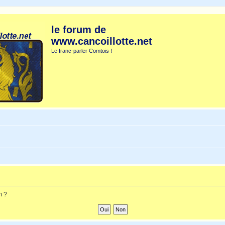
le forum de
www.cancoillotte.net
Le franc-parler Comtois !
m ?