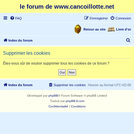
le forum de www.cancoillotte.net
FAQ
S’enregistrer
Connexion
Retour au site
Livre d'or
R
Index du forum
e
Supprimer les cookies
c
h
Êtes-vous sûr de vouloir supprimer tous les cookies de ce forum ?
e
r
c
Index du forum
Supprimer les cookies
Heures au format
UTC+02:00
h
Développé par
phpBB
® Forum Software © phpBB Limited
e
Traduit par
phpBB-fr.com
r
Confidentialité
|
Conditions