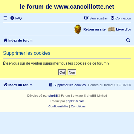
le forum de www.cancoillotte.net
FAQ
S’enregistrer
Connexion
Retour au site
Livre d'or
R
Index du forum
e
Supprimer les cookies
c
h
Êtes-vous sûr de vouloir supprimer tous les cookies de ce forum ?
e
r
c
Index du forum
Supprimer les cookies
Heures au format
UTC+02:00
h
Développé par
phpBB
® Forum Software © phpBB Limited
e
Traduit par
phpBB-fr.com
r
Confidentialité
|
Conditions