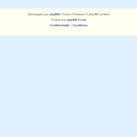
Développé par
phpBB
® Forum Software © phpBB Limited
Traduit par
phpBB-fr.com
Confidentialité
|
Conditions