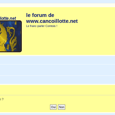
le forum de
www.cancoillotte.net
Le franc-parler Comtois !
m ?