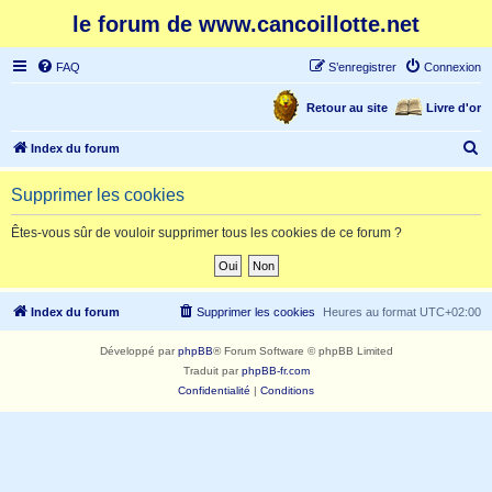
le forum de www.cancoillotte.net
FAQ
S’enregistrer
Connexion
Retour au site
Livre d'or
R
Index du forum
e
Supprimer les cookies
c
h
Êtes-vous sûr de vouloir supprimer tous les cookies de ce forum ?
e
r
c
Index du forum
Supprimer les cookies
Heures au format
UTC+02:00
h
Développé par
phpBB
® Forum Software © phpBB Limited
e
Traduit par
phpBB-fr.com
r
Confidentialité
|
Conditions