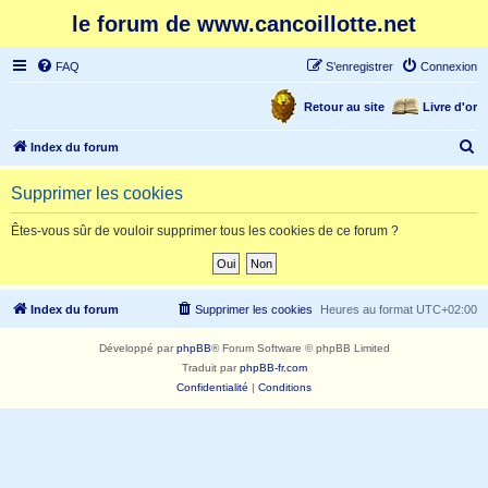
le forum de www.cancoillotte.net
FAQ
S’enregistrer
Connexion
Retour au site
Livre d'or
R
Index du forum
e
Supprimer les cookies
c
h
Êtes-vous sûr de vouloir supprimer tous les cookies de ce forum ?
e
r
c
Index du forum
Supprimer les cookies
Heures au format
UTC+02:00
h
Développé par
phpBB
® Forum Software © phpBB Limited
e
Traduit par
phpBB-fr.com
r
Confidentialité
|
Conditions