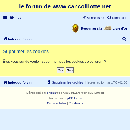
le forum de www.cancoillotte.net
FAQ
S’enregistrer
Connexion
Retour au site
Livre d'or
R
Index du forum
e
Supprimer les cookies
c
h
Êtes-vous sûr de vouloir supprimer tous les cookies de ce forum ?
e
r
c
Index du forum
Supprimer les cookies
Heures au format
UTC+02:00
h
Développé par
phpBB
® Forum Software © phpBB Limited
e
Traduit par
phpBB-fr.com
r
Confidentialité
|
Conditions