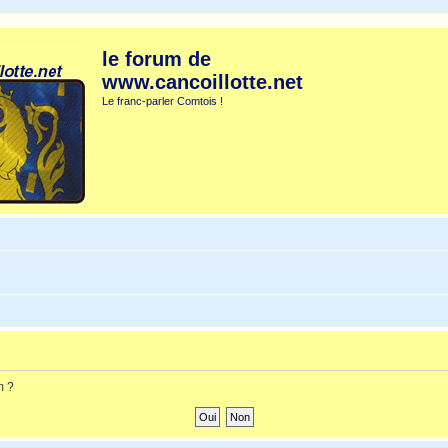
le forum de
www.cancoillotte.net
Le franc-parler Comtois !
m ?