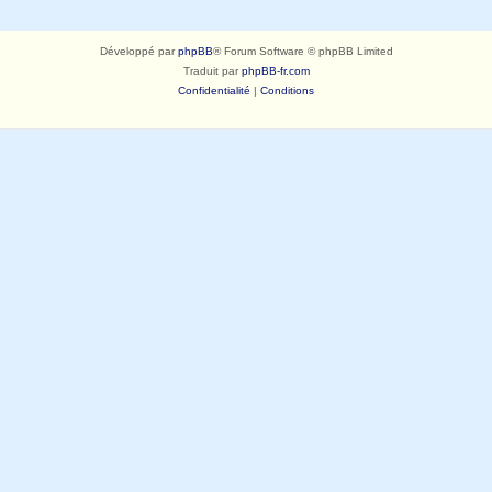
Développé par
phpBB
® Forum Software © phpBB Limited
Traduit par
phpBB-fr.com
Confidentialité
|
Conditions