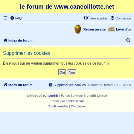
le forum de www.cancoillotte.net
FAQ
S’enregistrer
Connexion
Retour au site
Livre d'or
R
Index du forum
e
Supprimer les cookies
c
h
Êtes-vous sûr de vouloir supprimer tous les cookies de ce forum ?
e
r
c
Index du forum
Supprimer les cookies
Heures au format
UTC+02:00
h
Développé par
phpBB
® Forum Software © phpBB Limited
e
Traduit par
phpBB-fr.com
r
Confidentialité
|
Conditions