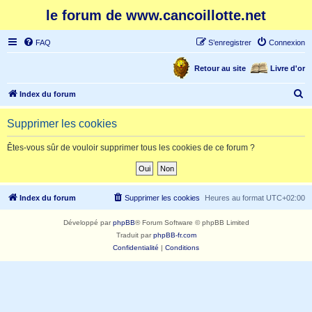
le forum de www.cancoillotte.net
FAQ
S’enregistrer
Connexion
Retour au site
Livre d'or
R
Index du forum
e
Supprimer les cookies
c
h
Êtes-vous sûr de vouloir supprimer tous les cookies de ce forum ?
e
r
c
Index du forum
Supprimer les cookies
Heures au format
UTC+02:00
h
Développé par
phpBB
® Forum Software © phpBB Limited
e
Traduit par
phpBB-fr.com
r
Confidentialité
|
Conditions