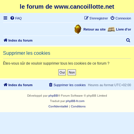
le forum de www.cancoillotte.net
FAQ
S’enregistrer
Connexion
Retour au site
Livre d'or
R
Index du forum
e
Supprimer les cookies
c
h
Êtes-vous sûr de vouloir supprimer tous les cookies de ce forum ?
e
r
c
Index du forum
Supprimer les cookies
Heures au format
UTC+02:00
h
Développé par
phpBB
® Forum Software © phpBB Limited
e
Traduit par
phpBB-fr.com
r
Confidentialité
|
Conditions