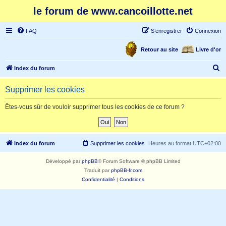
le forum de www.cancoillotte.net
FAQ
S’enregistrer
Connexion
Retour au site
Livre d'or
R
Index du forum
e
Supprimer les cookies
c
h
Êtes-vous sûr de vouloir supprimer tous les cookies de ce forum ?
e
r
c
Index du forum
Supprimer les cookies
Heures au format
UTC+02:00
h
Développé par
phpBB
® Forum Software © phpBB Limited
e
Traduit par
phpBB-fr.com
r
Confidentialité
|
Conditions